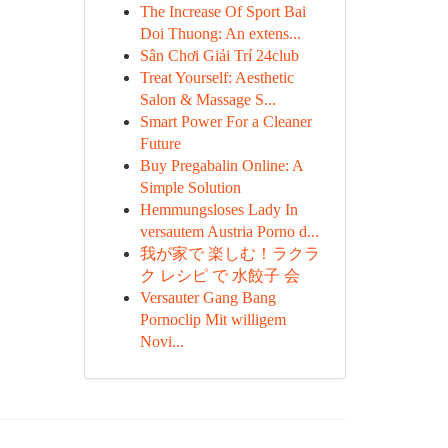
The Increase Of Sport Bai
Doi Thuong: An extens...
Sân Chơi Giải Trí 24club
Treat Yourself: Aesthetic
Salon & Massage S...
Smart Power For a Cleaner
Future
Buy Pregabalin Online: A
Simple Solution
Hemmungsloses Lady In
versautem Austria Porno d...
我が家で 楽しむ！ラクラ
ク レシピ で 水餃子 会
Versauter Gang Bang
Pornoclip Mit willigem
Novi...