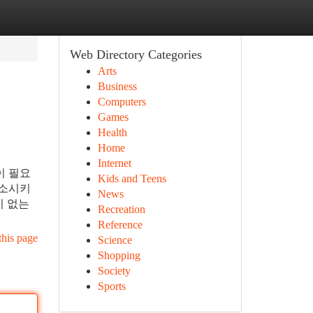
Web Directory Categories
Arts
Business
Computers
Games
Health
Home
Internet
이 필요
Kids and Teens
취소시키
News
이 없는
Recreation
Reference
this page
Science
Shopping
Society
Sports