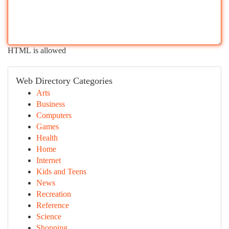
HTML is allowed
Web Directory Categories
Arts
Business
Computers
Games
Health
Home
Internet
Kids and Teens
News
Recreation
Reference
Science
Shopping