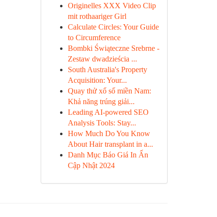
Originelles XXX Video Clip
mit rothaariger Girl
Calculate Circles: Your Guide
to Circumference
Bombki Świąteczne Srebrne -
Zestaw dwadzieścia ...
South Australia's Property
Acquisition: Your...
Quay thử xổ số miền Nam:
Khả năng trúng giải...
Leading AI-powered SEO
Analysis Tools: Stay...
How Much Do You Know
About Hair transplant in a...
Danh Mục Báo Giá In Ấn
Cập Nhật 2024