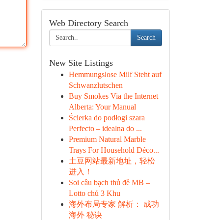
Web Directory Search
Search
New Site Listings
Hemmungslose Milf Steht auf
Schwanzlutschen
Buy Smokes Via the Internet
Alberta: Your Manual
Ścierka do podłogi szara
Perfecto – idealna do ...
Premium Natural Marble
Trays For Household Déco...
土豆网站最新地址，轻松
进入！
Soi cầu bạch thủ đề MB –
Lotto chủ 3 Khu
海外布局专家 解析： 成功
海外 秘诀