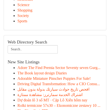
Science
Shopping
Society
Sports
Web Directory Search
New Site Listings
Adore The Find Premia Sector Seventy seven Gurg...
The Book layout design Diaries
Adorable Miniature Pinscher Puppies For Sale!
Driving Digital Transformation: How a CIO Consu...
افحص تاريخ حوادث سيارتك بدولة بدون مقابل
اشتراك الخدمة سمارترز: مشاهدة ممتازة
Dự đoán lô 3 số MT · Cặp Lô Xiên hôm nay
Rolki termiczne 57x30 – Ekonomiczne zestawy 10 ...