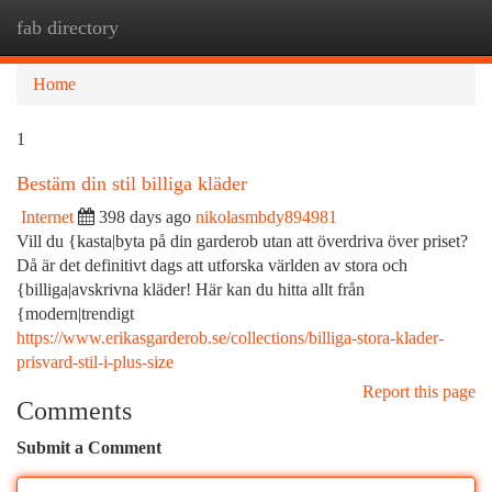
fab directory
Togg
navi
Home
1
Bestäm din stil billiga kläder
Internet
398 days ago
nikolasmbdy894981
Vill du {kasta|byta på din garderob utan att överdriva över priset?
Då är det definitivt dags att utforska världen av stora och
{billiga|avskrivna kläder! Här kan du hitta allt från
{modern|trendigt
https://www.erikasgarderob.se/collections/billiga-stora-klader-
prisvard-stil-i-plus-size
Report this page
Comments
Submit a Comment