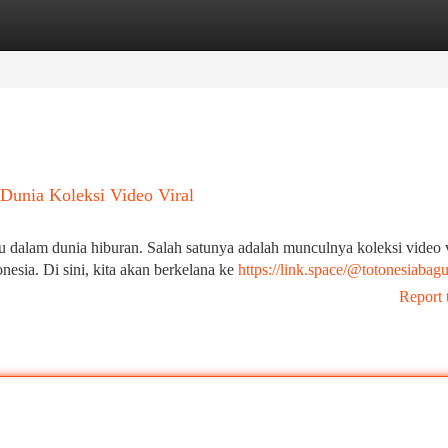
tegories
Register
Login
 Dunia Koleksi Video Viral
u dalam dunia hiburan. Salah satunya adalah munculnya koleksi video v
nesia. Di sini, kita akan berkelana ke
https://link.space/@totonesiabag
Report 