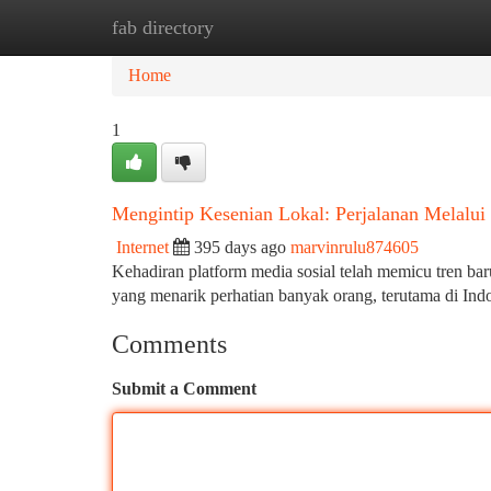
fab directory
Home
New Site Listings
Add Site
Ca
Home
1
Mengintip Kesenian Lokal: Perjalanan Melalui
Internet
395 days ago
marvinrulu874605
Kehadiran platform media sosial telah memicu tren bar
yang menarik perhatian banyak orang, terutama di Indo
Comments
Submit a Comment