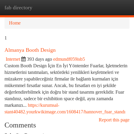
fab directory
Togg
navi
Home
1
Almanya Booth Design
Internet
393 days ago
edmundf059isb5
Custom Booth Design İçin En İyi Yöntemler Fuarlar, Işletmelerin
hizmetlerini tanıtmaları, sektördeki yenilikleri keşfetmeleri ve
müzakere yapabileceğiniz firmalar ile bağlantı kurmaları için
mükemmel fırsatlar sunar. Ancak, bu fırsatları en iyi şekilde
değerlendirebilmek için doğru bir stand tasarımı gereklidir. Fuar
standınız, sadece bir exhibition space değil, aynı zamanda
markanızı...
https://kurumsal-
stant40482.yourkwikimage.com/1608417/hannover_fuar_standı
Report this page
Comments