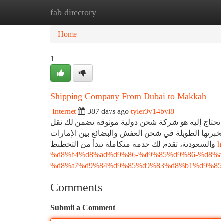
fab directory
Home
New Site Listings
Add Site
Ca
Home
1
Shipping Company From Dubai to Makkah
Internet
387 days ago
tyler3v14bvl8
حتاج إليه هو شركة شحن دولية موثوقة تضمن لك نقل
خبرتها الطويلة في شحن العفش والبضائع بين الإمارات
والسعودية، تقدم لك خدمة متكاملة تبدأ من التخطيط
h
%d8%b4%d8%ad%d9%86-%d9%85%d9%86-%d8%a
%d8%a7%d9%84%d9%85%d9%83%d8%b1%d9%85
Comments
Submit a Comment