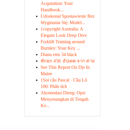
Acquisition: Your
Handbook...
Udoskonal Spostawienie Bez
Wyginania Się: Model...
{copyright Australia: A
Elegant Look Deep Dive
Forklift Training around
Burnley: Your Key ...
Diana ems 34 black
พักยก 458: อัปเดต จาก ค่าย
See This Report On Djs In
Maine
{Soi cầu Pascal · Cầu Lô
100: Phân tích
Akomodasi Dieng: Opsi
Menyenangkan di Tengah
Ke...