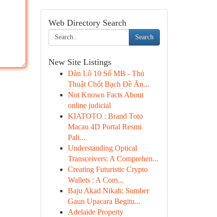
Web Directory Search
Search
New Site Listings
Dàn Lô 10 Số MB - Thủ
Thuật Chốt Bạch Đề Ăn...
Not Known Facts About
online judicial
KIATOTO : Brand Toto
Macau 4D Portal Resmi
Pali...
Understanding Optical
Transceivers: A Comprehen...
Creating Futuristic Crypto
Wallets : A Com...
Baju Akad Nikah: Sumber
Gaun Upacara Begitu...
Adelaide Property