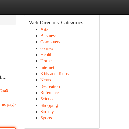
Web Directory Categories
Arts
Business
Computers
Games
Health
Home
Internet
Kids and Teens
ممتل
News
Recreation
%a9-
Reference
Science
this page
Shopping
Society
Sports