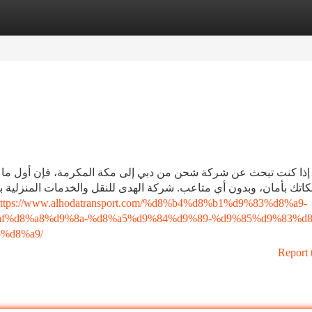
tegories
Register
Login
إذا كنت تبحث عن شركة شحن من دبي إلى مكة المكرمة، فإن أول ما ت
كاتك بأمان، وبدون أي متاعب. شركة الهدى للنقل والخدمات المنزلية ب
ttps://www.alhodatransport.com/%d8%b4%d8%b1%d9%83%d8%a9-
f%d8%a8%d9%8a-%d8%a5%d9%84%d9%89-%d9%85%d9%83%d8
%d8%a9/
Report 