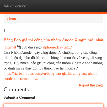
fab directory
Togg
navi
Home
1
Bảng Báo giá thi công cửa nhôm Anode Xingfa mới nhất
Internet
338 days ago
alphonsed197cmx7
Cửa Nhôm Anode ngày càng được ưa chuộng trong các công
trình hiện đại nhờ độ bền cao, chống ăn mòn tốt và vẻ ngoài sang
trọng. Tuy nhiên, báo giá thi công cửa nhôm xingfa Anode không
cố định mà sẽ thay đổi tùy thuộc vào hệ nhôm sử
https://startwindows.com.vn/bang-bao-gia-thi-cong-cua-nhom-
anode-tai-startwindow/
Report this page
Comments
Submit a Comment