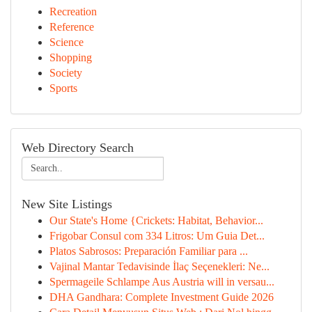
Recreation
Reference
Science
Shopping
Society
Sports
Web Directory Search
New Site Listings
Our State's Home {Crickets: Habitat, Behavior...
Frigobar Consul com 334 Litros: Um Guia Det...
Platos Sabrosos: Preparación Familiar para ...
Vajinal Mantar Tedavisinde İlaç Seçenekleri: Ne...
Spermageile Schlampe Aus Austria will in versau...
DHA Gandhara: Complete Investment Guide 2026