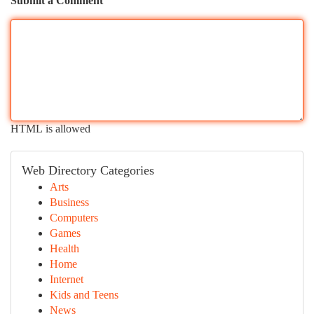
Submit a Comment
HTML is allowed
Web Directory Categories
Arts
Business
Computers
Games
Health
Home
Internet
Kids and Teens
News