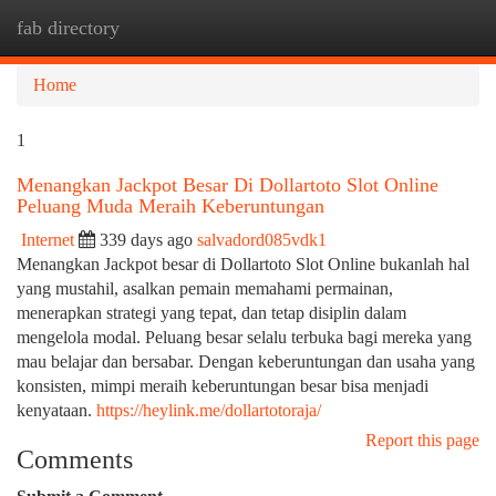
fab directory
Togg
navi
Home
1
Menangkan Jackpot Besar Di Dollartoto Slot Online
Peluang Muda Meraih Keberuntungan
Internet
339 days ago
salvadord085vdk1
Menangkan Jackpot besar di Dollartoto Slot Online bukanlah hal
yang mustahil, asalkan pemain memahami permainan,
menerapkan strategi yang tepat, dan tetap disiplin dalam
mengelola modal. Peluang besar selalu terbuka bagi mereka yang
mau belajar dan bersabar. Dengan keberuntungan dan usaha yang
konsisten, mimpi meraih keberuntungan besar bisa menjadi
kenyataan.
https://heylink.me/dollartotoraja/
Report this page
Comments