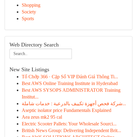
Shopping
Society
Sports
Web Directory Search
New Site Listings
Tổ Chớp 366 · Cặp Số VIP Đánh Giá Thông Ti...
Best AWS Online Training Institute in Hyderabad
Best AWS SYSOPS ADMINISTRATOR Training
Institut...
شركة فحص أجهزة تكييف بالدرعية : خدمات شاملة...
Aseptic isolator price Fundamentals Explained
Aea zeus mk2 95 cal
Electric Scooter Pallets: Your Wholesale Sourci...
British News Group: Delivering Independent Brit...