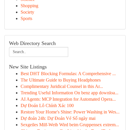
Shopping
Society
Sports
Web Directory Search
New Site Listings
Best DHT Blocking Formulas: A Comprehensive ...
The Ultimate Guide to Buying Headphones
Complimentary Juridical Counsel in this Ar...
Trending Useful Information On benz app downloa...
AI Agents: MCP Integration for Automated Opera...
Dự Đoán Lô Chính Xác 100
Restore Your Home's Shine: Power Washing in Wes...
Dự đoán 24h: Dự Đoán Vé Số ngày mai
Sexgeiles Milf-Weib Wird beim Gruppensex extrem...