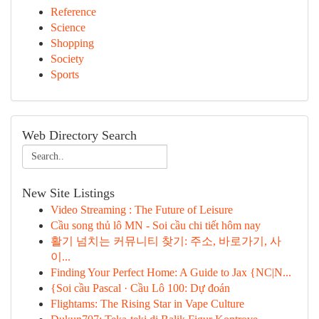
Reference
Science
Shopping
Society
Sports
Web Directory Search
New Site Listings
Video Streaming : The Future of Leisure
Cầu song thủ lô MN - Soi cầu chi tiết hôm nay
활기 넘치는 커뮤니티 찾기: 주소, 바로가기, 사
이...
Finding Your Perfect Home: A Guide to Jax {NC|N...
{Soi cầu Pascal · Cầu Lô 100: Dự đoán
Flightams: The Rising Star in Vape Culture