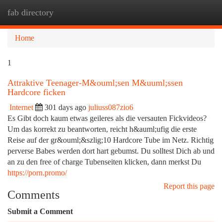
fab directory
Togg
navi
Home
1
Attraktive Teenager-M&ouml;sen M&uuml;ssen
Hardcore ficken
Internet
301 days ago
juliuss087zio6
Es Gibt doch kaum etwas geileres als die versauten Fickvideos?
Um das korrekt zu beantworten, reicht h&auml;ufig die erste
Reise auf der gr&ouml;&szlig;10 Hardcore Tube im Netz. Richtig
perverse Babes werden dort hart gebumst. Du solltest Dich ab und
an zu den free of charge Tubenseiten klicken, dann merkst Du
https://porn.promo/
Report this page
Comments
Submit a Comment