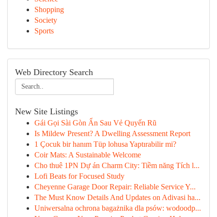
Shopping
Society
Sports
Web Directory Search
New Site Listings
Gái Gọi Sài Gòn Ẩn Sau Vẻ Quyến Rũ
Is Mildew Present? A Dwelling Assessment Report
1 Çocuk bir hanım Tüp lohusa Yaptırabilir mi?
Coir Mats: A Sustainable Welcome
Cho thuê 1PN Dự án Charm City: Tiềm năng Tích l...
Lofi Beats for Focused Study
Cheyenne Garage Door Repair: Reliable Service Y...
The Must Know Details And Updates on Adivasi ha...
Uniwersalna ochrona bagażnika dla psów: wodoodp...