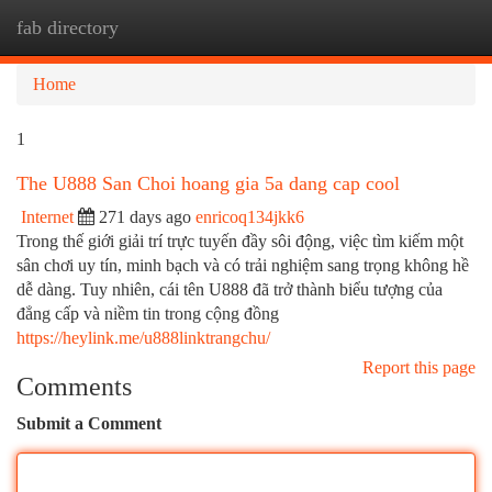
fab directory
Togg
navi
Home
1
The U888 San Choi hoang gia 5a dang cap cool
Internet
271 days ago
enricoq134jkk6
Trong thế giới giải trí trực tuyến đầy sôi động, việc tìm kiếm một
sân chơi uy tín, minh bạch và có trải nghiệm sang trọng không hề
dễ dàng. Tuy nhiên, cái tên U888 đã trở thành biểu tượng của
đẳng cấp và niềm tin trong cộng đồng
https://heylink.me/u888linktrangchu/
Report this page
Comments
Submit a Comment