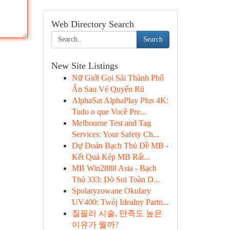
Web Directory Search
Search
New Site Listings
Nữ Giới Gọi Sài Thành Phố
Ẩn Sau Vẻ Quyến Rũ
AlphaSat AlphaPlay Plus 4K:
Tudo o que Você Pre...
Melbourne Test and Tag
Services: Your Safety Ch...
Dự Đoán Bạch Thủ Đề MB -
Kết Quả Kép MB Rất...
MB Win2888 Asia - Bạch
Thủ 333: Dò Soi Toàn D...
Spolaryzowane Okulary
UV400: Twój Idealny Partn...
질필러 시술, 만족도 높은
이유가 뭘까?