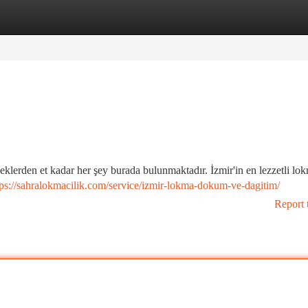
tegories
Register
Login
yeceklerden et kadar her şey burada bulunmaktadır. İzmir'in en lezzetli lok
tps://sahralokmacilik.com/service/izmir-lokma-dokum-ve-dagitim/
Report 