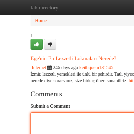
fab directory
Home
New Site Listings
Add Site
Ca
Home
1
Ege'nin En Lezzetli Lokmaları Nerede?
Internet
246 days ago
keithqoem181545
İzmir, lezzetli yemekleri ile ünlü bir şehirdir. Tatlı yi
nerede diye sorarsanız, size birkaç öneri sunabiliriz.
ht
Comments
Submit a Comment