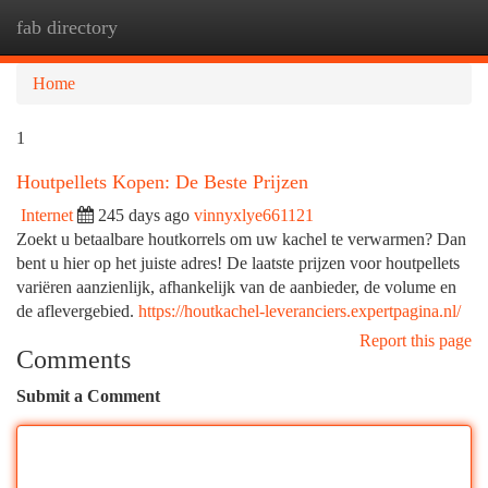
fab directory
Togg
navi
Home
1
Houtpellets Kopen: De Beste Prijzen
Internet
245 days ago
vinnyxlye661121
Zoekt u betaalbare houtkorrels om uw kachel te verwarmen? Dan
bent u hier op het juiste adres! De laatste prijzen voor houtpellets
variëren aanzienlijk, afhankelijk van de aanbieder, de volume en
de aflevergebied.
https://houtkachel-leveranciers.expertpagina.nl/
Report this page
Comments
Submit a Comment