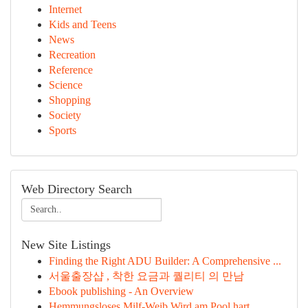
Internet
Kids and Teens
News
Recreation
Reference
Science
Shopping
Society
Sports
Web Directory Search
New Site Listings
Finding the Right ADU Builder: A Comprehensive ...
서울출장샵 , 착한 요금과 퀄리티 의 만남
Ebook publishing - An Overview
Hemmungsloses Milf-Weib Wird am Pool hart