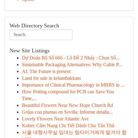
Web Directory Search
New Site Listings
Dự Đoán Bộ Số 666 - Lô Đề 2 Nháy : Chọn Số...
Sustainable Packaging Alternatives: Why Gable P...
AI: The Future is present
Land for sale in kelambakkam
Importance of Clinical Pharmacology in MBBS in ...
How Potting compound for PCB can Save You
Time,...
Beautiful Flowers Near New Hope Church Rd
Grúas con plumas en Sevilla: Informe detalla...
Lovely Flowers Near Atlantic Ave
Kubet: Cẩm Nang Chi Tiết Dành Cho Tân Thủ
서울 대형사무실 임대는 팀타이거에게 맡겨야 합