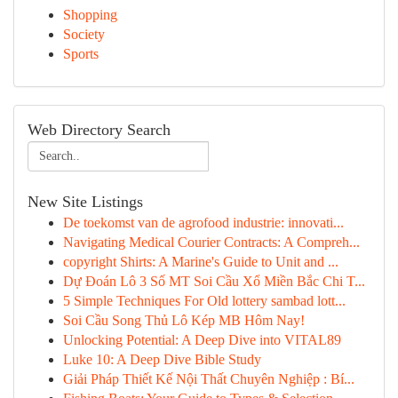
Shopping
Society
Sports
Web Directory Search
New Site Listings
De toekomst van de agrofood industrie: innovati...
Navigating Medical Courier Contracts: A Compreh...
copyright Shirts: A Marine's Guide to Unit and ...
Dự Đoán Lô 3 Số MT Soi Cầu Xổ Miền Bắc Chi T...
5 Simple Techniques For Old lottery sambad lott...
Soi Cầu Song Thủ Lô Kép MB Hôm Nay!
Unlocking Potential: A Deep Dive into VITAL89
Luke 10: A Deep Dive Bible Study
Giải Pháp Thiết Kế Nội Thất Chuyên Nghiệp : Bí...