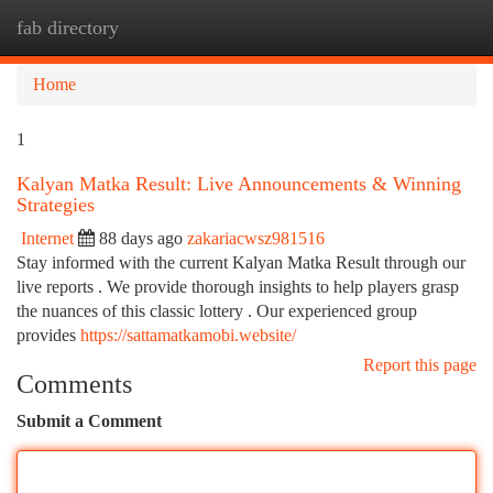
fab directory
Togg
navi
Home
1
Kalyan Matka Result: Live Announcements & Winning
Strategies
Internet
88 days ago
zakariacwsz981516
Stay informed with the current Kalyan Matka Result through our
live reports . We provide thorough insights to help players grasp
the nuances of this classic lottery . Our experienced group
provides
https://sattamatkamobi.website/
Report this page
Comments
Submit a Comment