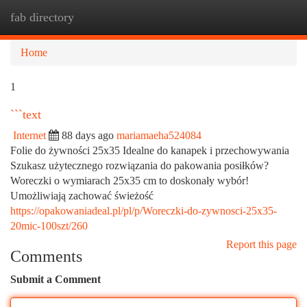
fab directory
Togg
navi
Home
1
```text
Internet
88 days ago
mariamaeha524084
Folie do żywności 25x35 Idealne do kanapek i przechowywania
Szukasz użytecznego rozwiązania do pakowania posiłków?
Woreczki o wymiarach 25x35 cm to doskonały wybór!
Umożliwiają zachować świeżość
https://opakowaniadeal.pl/pl/p/Woreczki-do-zywnosci-25x35-
20mic-100szt/260
Report this page
Comments
Submit a Comment