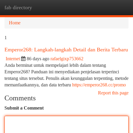
fab directory
Togg
navi
Home
1
Emperor268: Langkah-langkah Detail dan Berita Terbaru
Internet
86 days ago
rafaelgixp753662
Anda berminat untuk mempelajari lebih dalam tentang
Emperor268? Panduan ini menyediakan penjelasan terperinci
tentang situs tersebut. Penulis akan keunggulan terpenting, metode
memanfaatkannya, dan data terbaru
https://emperor268.cc/promo
Report this page
Comments
Submit a Comment