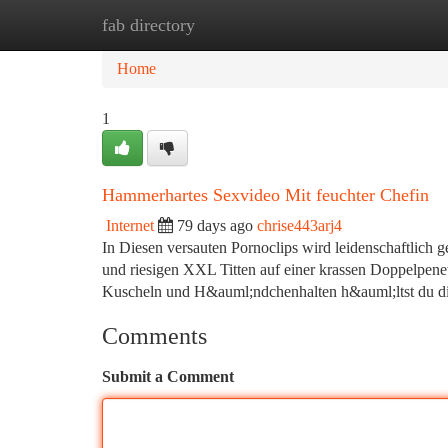
fab directory
Home
New Site Listings
Add Site
Ca
Home
1
Hammerhartes Sexvideo Mit feuchter Chefin
Internet
79 days ago
chrise443arj4
In Diesen versauten Pornoclips wird leidenschaftlich 
und riesigen XXL Titten auf einer krassen Doppelpene
Kuscheln und H&auml;ndchenhalten h&auml;ltst du dies
Comments
Submit a Comment