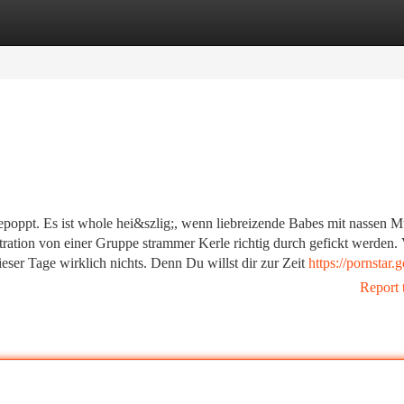
tegories
Register
Login
gepoppt. Es ist whole hei&szlig;, wenn liebreizende Babes mit nassen M
tration von einer Gruppe strammer Kerle richtig durch gefickt werden.
er Tage wirklich nichts. Denn Du willst dir zur Zeit
https://pornstar.g
Report 