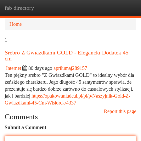
fab directory
Togg
navi
Home
1
Srebro Z Gwiazdkami GOLD - Elegancki Dodatek 45
cm
Internet
80 days ago
aprilumaj289157
Ten piękny srebro "Z Gwiazdkami GOLD" to idealny wybór dla
żeńskiego charakteru. Jego długość 45 santymetrów sprawia, że
prezentuje się bardzo dobrze zarówno do casualowych stylizacji,
jak i bardziej
https://opakowaniadeal.pl/pl/p/Naszyjnik-Gold-Z-
Gwiazdkami-45-Cm-Wisiorek/4337
Report this page
Comments
Submit a Comment