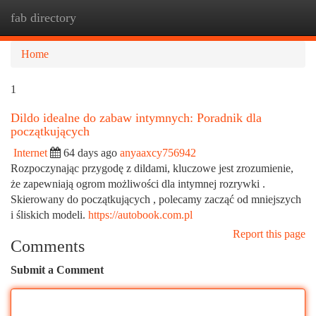
fab directory
Togg
navi
Home
1
Dildo idealne do zabaw intymnych: Poradnik dla
początkujących
Internet
64 days ago
anyaaxcy756942
Rozpoczynając przygodę z dildami, kluczowe jest zrozumienie,
że zapewniają ogrom możliwości dla intymnej rozrywki .
Skierowany do początkujących , polecamy zacząć od mniejszych
i śliskich modeli.
https://autobook.com.pl
Report this page
Comments
Submit a Comment