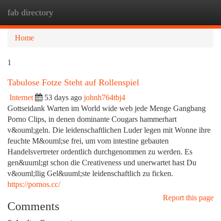
fab directory
Togg
navi
Home
1
Tabulose Fotze Steht auf Rollenspiel
Internet
53 days ago
johnh764tbj4
Gottseidank Warten im World wide web jede Menge Gangbang
Porno Clips, in denen dominante Cougars hammerhart
v&ouml;geln. Die leidenschaftlichen Luder legen mit Wonne ihre
feuchte M&ouml;se frei, um vom intestine gebauten
Handelsvertreter ordentlich durchgenommen zu werden. Es
gen&uuml;gt schon die Creativeness und unerwartet hast Du
v&ouml;llig Gel&uuml;ste leidenschaftlich zu ficken.
https://pornos.cc/
Report this page
Comments