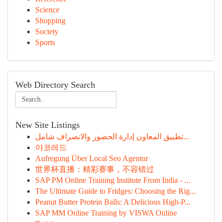
Science
Shopping
Society
Sports
Web Directory Search
New Site Listings
تطبيق المعاون إدارة الحضور والانصراف شامل...
야코레드
Aufregung Über Local Seo Agentur
世界杯直播：精彩赛事，不容错过
SAP PM Online Training Institute From India - ...
The Ultimate Guide to Fridges: Choosing the Rig...
Peanut Butter Protein Balls: A Delicious High-P...
SAP MM Online Training by VISWA Online