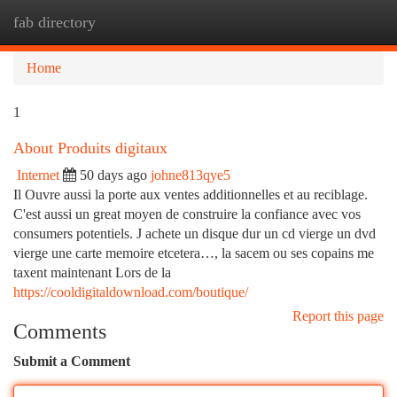
fab directory
Togg
navi
Home
1
About Produits digitaux
Internet
50 days ago
johne813qye5
Il Ouvre aussi la porte aux ventes additionnelles et au reciblage.
C'est aussi un great moyen de construire la confiance avec vos
consumers potentiels. J achete un disque dur un cd vierge un dvd
vierge une carte memoire etcetera…, la sacem ou ses copains me
taxent maintenant Lors de la
https://cooldigitaldownload.com/boutique/
Report this page
Comments
Submit a Comment