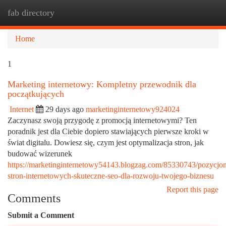
fab directory
Togg
navi
Home
1
Marketing internetowy: Kompletny przewodnik dla
początkujących
Internet
29 days ago
marketinginternetowy924024
Zaczynasz swoją przygodę z promocją internetowymi? Ten
poradnik jest dla Ciebie dopiero stawiających pierwsze kroki w
świat digitalu. Dowiesz się, czym jest optymalizacja stron, jak
budować wizerunek
https://marketinginternetowy54143.blogzag.com/85330743/pozycjo
stron-internetowych-skuteczne-seo-dla-rozwoju-twojego-biznesu
Report this page
Comments
Submit a Comment