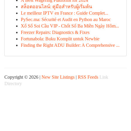
A Best Wagering Platforms for 2024
สล็อตออนไลน์: คู่มือสำหรับผู้เริ่มต้น
Le meilleur IPTV en France : Guide Complet...
PySec.ma: Sécurité et Audit en Python au Maroc
Xổ Số Soi Cầu VIP - Chốt Số Ba Miền Ngày Hôm...
Freezer Repairs: Diagnostics & Fixes
Fortunabola: Buku Komplit untuk Newbie
Finding the Right ADU Builder: A Comprehensive ...
Copyright © 2026 |
New Site Listings
|
RSS Feeds
Link
Directory