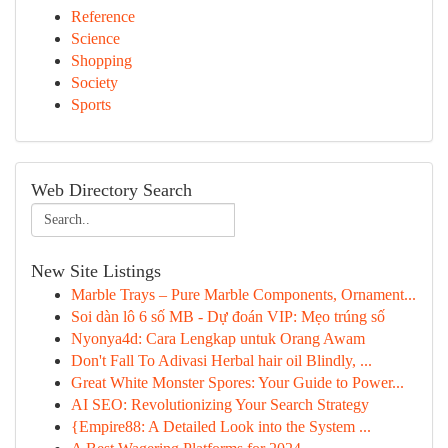
Reference
Science
Shopping
Society
Sports
Web Directory Search
New Site Listings
Marble Trays – Pure Marble Components, Ornament...
Soi dàn lô 6 số MB - Dự đoán VIP: Mẹo trúng số
Nyonya4d: Cara Lengkap untuk Orang Awam
Don't Fall To Adivasi Herbal hair oil Blindly, ...
Great White Monster Spores: Your Guide to Power...
AI SEO: Revolutionizing Your Search Strategy
{Empire88: A Detailed Look into the System ...