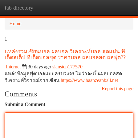
fab directory
Togg
navi
Home
1
แหล่งรวมเซียนบอล ผลบอล วิเคราะห์บอล สุดแม่น ที
เด็ดสเต็ป ทีเด็ดบอลชุด ราคาบอล ผลบอลสด ผลฟุต??
Internet
30 days ago
sianstep177570
แหล่งข้อมูลฟุตบอลแบบครบวงจร ไม่ว่าจะเป็นผลบอลสด
วิเคราะห์วิจารณ์จากเซียน
https://www.baanzeanball.net
Report this page
Comments
Submit a Comment