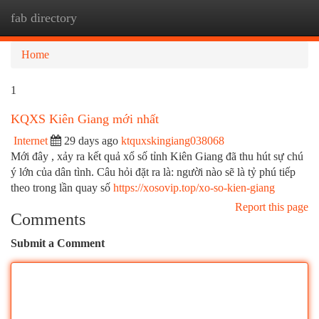
fab directory
Togg
navi
Home
1
KQXS Kiên Giang mới nhất
Internet
29 days ago
ktquxskingiang038068
Mới đây , xảy ra kết quả xổ số tỉnh Kiên Giang đã thu hút sự chú
ý lớn của dân tình. Câu hỏi đặt ra là: người nào sẽ là tỷ phú tiếp
theo trong lần quay số
https://xosovip.top/xo-so-kien-giang
Report this page
Comments
Submit a Comment